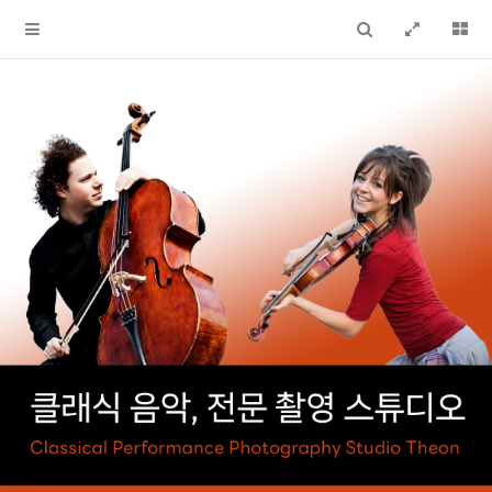
검색
전체창
더
t