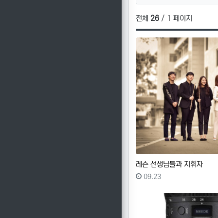
전체
26
/ 1 페이지
레슨 선생님들과 지휘자
등록일
09.23