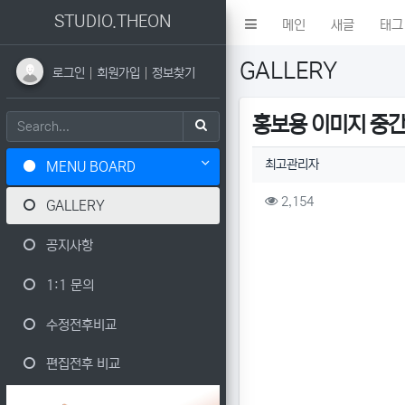
STUDIO.THEON
메인
새글
태그
GALLERY
로그인
회원가입
정보찾기
홍보용 이미지 중간
작성자 정보
작성
최고관리자
MENU BOARD
컨텐츠 정보
조회
2,154
GALLERY
본문
공지사항
1:1 문의
수정전후비교
편집전후 비교