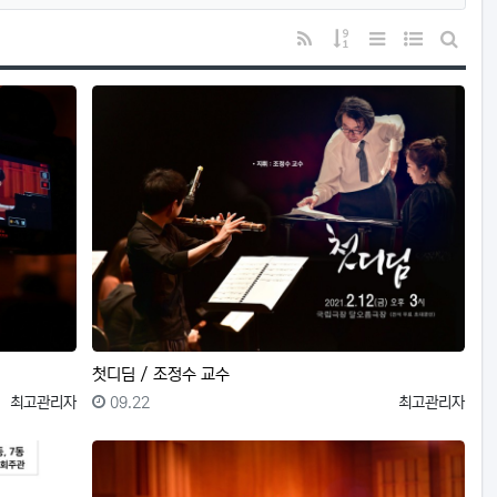
RSS
게시물 정렬
리스트 스타일
웹진 스타일
게시판 
첫디딤 / 조정수 교수
등록자
등록일
등록자
최고관리자
09.22
최고관리자