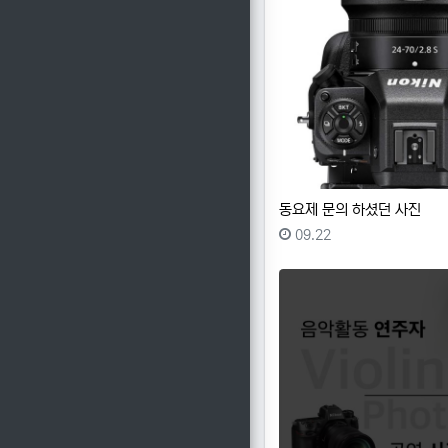
동요제 문의 하셨던 사진
등록일
09.22