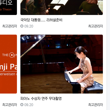
국악당 대통령..... 리허설준비
등록자
등록일
등록자
최고관리자
09.20
최고관리자
피아노 수상자 연주 무대촬영
등록자
등록일
등록자
최고관리자
09.20
최고관리자