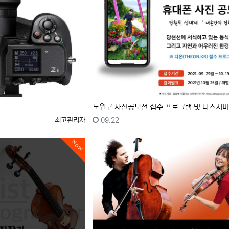
노원구 사진공모전 접수 프로그램 및 나스서버
등록자
등록일
최고관리자
09.22
Now