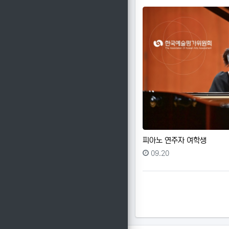
피아노 연주자 여학생
등록일
09.20