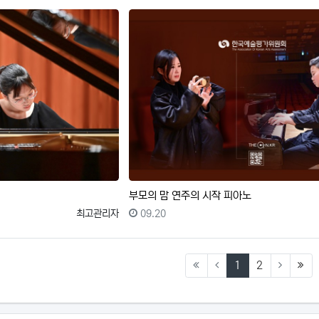
부모의 맘 연주의 시작 피아노
등록자
등록일
최고관리자
09.20
(current)
(la
1
2