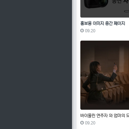
홍보용 이미지 중간 페이지
등록일
09.20
바이올린 연주자 와 엄마의 
등록일
09.20