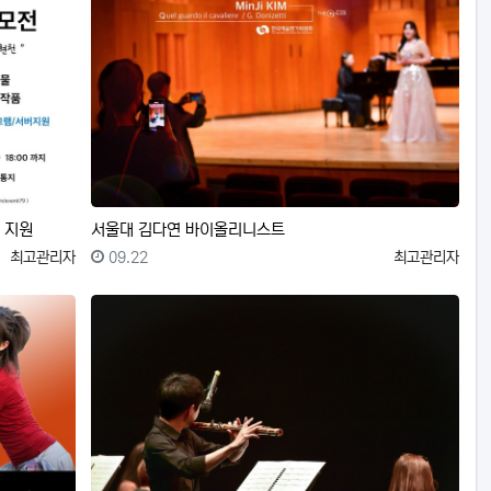
 지원
서울대 김다연 바이올리니스트
등록자
등록일
등록자
최고관리자
09.22
최고관리자